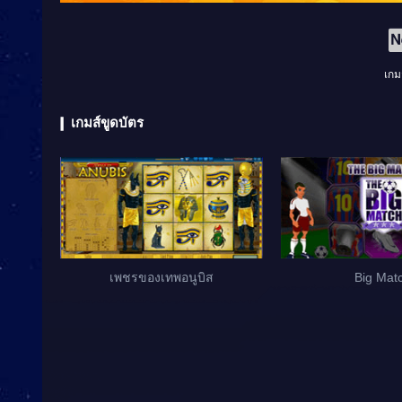
เกม
เกมส์ขูดบัตร
เพชรของเทพอนูบิส
Big Mat