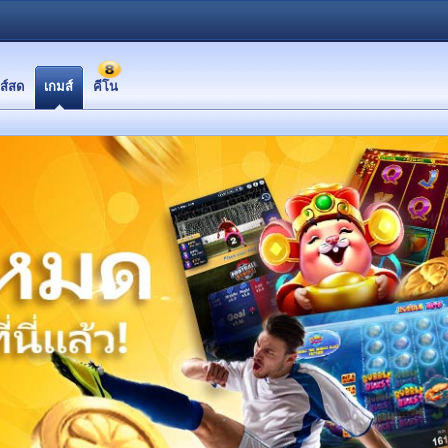
ส์สด
เกมส์
คีโน