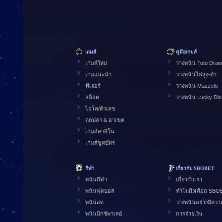
เกมส์
คู่มือเกมส์
เกมส์ใหม่
วางพนัน Toto Dra
เกมแนะนำ
วางพนันไพ่สูง-ต่ำ
ฟีเจอร์
วางพนัน Mazzetti
สล็อต
วางพนัน Lucky Dic
ไฮโล/ตัวเลข
ตกปลา & อาเขต
เกมส์คาสิโน
เกมส์ขูดบัตร
กีฬา
เกี่ยวกับ SBOBET
พนันกีฬา
เกี่ยวกับเรา
พนันฟุตบอล
ทำไมถึงเลือก SBO
พนันสด
วางพนันอย่างมีควา
พนันมิกซ์พาเลย์
การจ่ายเงิน