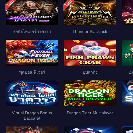
รอยัลไทเกอร์บาคารา
Thunder Blackjack
ฟุตบอล ฟีเวอร์
ปูปลากุ้ง
Ba
Virtual Dragon Bonus
Dragon Tiger Multiplayer
Baccarat