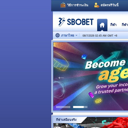
วิธีการชำระเงิน
สมัครฟรีวันนี้
กีฬา
กีฬา
ภาษาไทย
08/7/2026 02:45 AM GMT
+
8
กีฬาเสมือนจริง