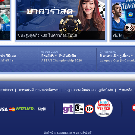
ชนะสูงสุดถึง x30 ในดราก้อนโบนัส
เริ่มได้
07 Aug 21:00
07 Aug 08:00
ซ่า วีพีเอส
สิงคโปร์
อินโดนีเซีย
ฟิลาเดอเฟีย ยูเนี่ยน
กับ
กับ
ยกกัวสลิกา
ASEAN Championship 2026
ี่ยวกับเรา
|
การพนันด้วยความรับผิดชอบ
|
กฏการวางเดิมพันและกฎข้อบังคับ
|
ช่วยเหลือ
ลิขสิทธิ์ © SBOBET.com สงวนลิขสิทธิ์