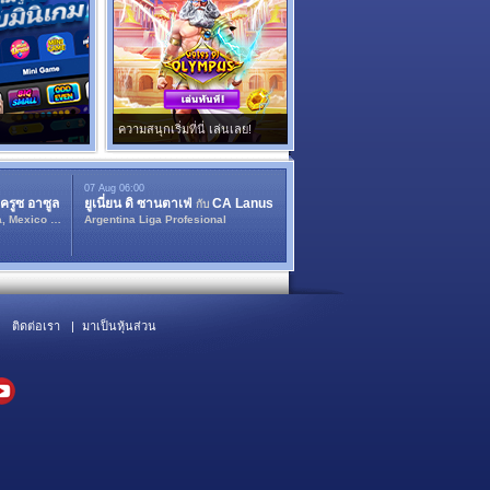
ความสนุกเริ่มที่นี่ เล่นเลย!
07 Aug 06:00
ครูซ อาซูล
ยูเนี่ยน ดิ ซานตาเฟ่
CA Lanus
กับ
Leagues Cup (in Canada, Mexico & USA)
Argentina Liga Profesional
|
ติดต่อเรา
|
มาเป็นหุ้นส่วน