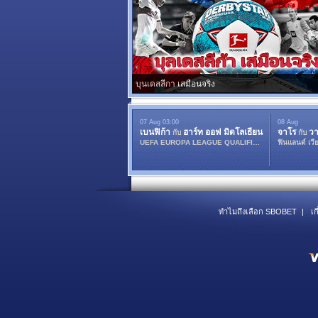
บุนเดสลีกา เสมือนจริง
07 Aug 03:00
08 Aug
เบนฟิก้า
ฮาร์ท ออฟ มิดโลเธียน
จาโร
วา
กับ
กับ
UEFA EUROPA LEAGUE QUALIFIERS
ฟินแลนด์ เวี
ทำไมถึงเลือก SBOBET
|
เก