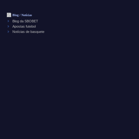
Blog / Notícias
Blog da SBOBET
Apostas futebol
Notícias de basquete