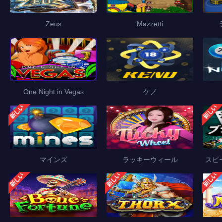
Zeus
Mazzetti
One Night in Vegas
ケノ
マインズ
ラッキーウィール
スピ