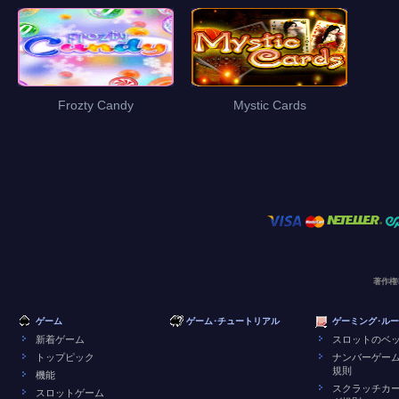
Frozty Candy
Mystic Cards
著作権
ゲーム
ゲーム･チュートリアル
ゲーミング･ル
新着ゲーム
スロットのベ
トップピック
ナンバーゲー
規則
機能
スクラッチカ
スロットゲーム