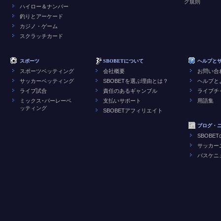
グ規則
ハイロー＆ナンバー
釣りとアーケード
カジノ・ゲーム
スクラッチカード
スポーツ
SBOBETについて
ヘルプと
スポーツベッティング
会社概要
お問い合
サッカーベッティング
SBOBETを選ぶ理由とは？
ヘルプと
ライブ試合
責任のあるギャンブル
ライブチ
ミックス･パーレーベ
支払いサポート
用語集
ッティング
SBOBETアフィリエイト
ブログ・
SBOBE
サッカー
バスケニ