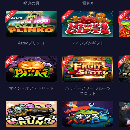
祝典の月
雷神X
Aztecプリンコ
マインズかギフト
マイン・オア・トリート
ハッピーアワー フルーツ
スロット