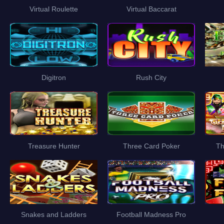
Virtual Roulette
Virtual Baccarat
Digitron
Rush City
Treasure Hunter
Three Card Poker
Th
Snakes and Ladders
Football Madness Pro