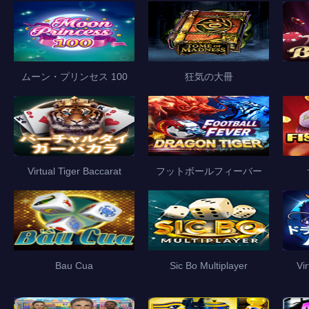
ムーン・プリンセス 100
狂気の大冊
Virtual Tiger Baccarat
フットボールフィーバー
Bau Cua
Sic Bo Multiplayer
Vi