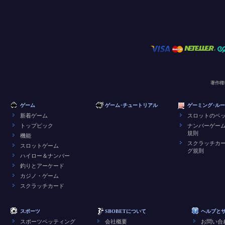
著作権
ゲーム
ゲーム･チュートリアル
ゲーミング･ル
新着ゲーム
スロットのベ
トップピック
ナンバーゲー
規則
機能
スクラッチカ
スロットゲーム
グ規則
ハイロー＆ナンバー
釣りとアーケード
カジノ・ゲーム
スクラッチカード
スポーツ
SBOBETについて
ヘルプと
スポーツベッティング
会社概要
お問い合