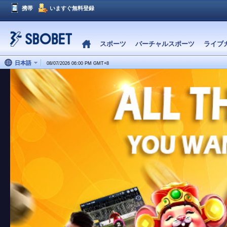
携帯
いますぐ無料登録
スポーツ
バーチャルスポーツ
ライブ
日本語
08/07/2026 06:00 PM
GMT
+
8