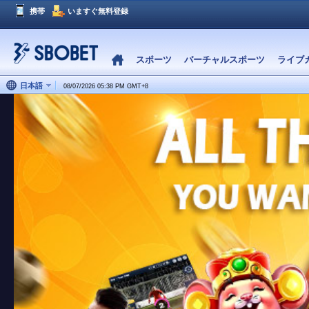
携帯
いますぐ無料登録
スポーツ
バーチャルスポーツ
ライブ
日本語
08/07/2026 05:38 PM
GMT
+
8